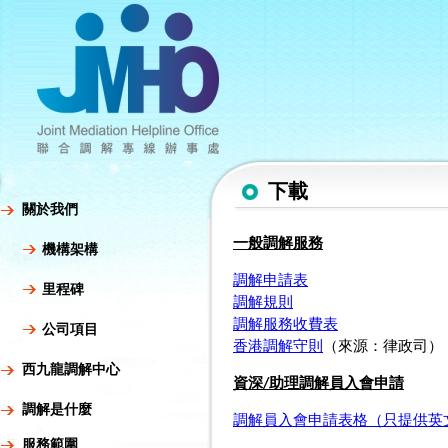
下載
關於我們
一般調解服務
機構架構
調解申請表
里程碑
調解規則
調解服務收費表
公司項目
香港調解守則
（來源：律政司）
西九龍調解中心
資深/助理調解員入會申請
調解是什麼
調解員入會申請表格（只提供英
服務範圍