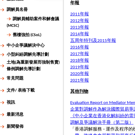
年報
調解員名冊
2011年報
調解員輔助案件和解會議
2012年報
(MCSC)
2013年報
2014年報
舊樓強拍 (CSoL)
五周年特刊及2015年報
中小企爭議解決中心
2016年報
2017年報
小型糾紛調解先導計劃
2018年報
土地(為重新發展而強制售賣)
2019年報
條例調解先導計劃
2020年報
常見問題
2021年報
文件/ 表格下載
其他刊物
視訊
Evaluation Report on Mediator Me
企業對調解作為解決國際貿易爭
最新消息
《中小企業在香港化解糾紛的需
調解及爭議解決手冊（第二版）
新聞發佈
「香港調解服務 – 運作及程序